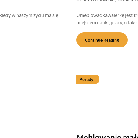
kiedy w naszym życiu ma się
Umeblować kawalerkę jest tru
miejscem nauki, pracy, relaks
Continue Reading
Porady
Meblowanie małe