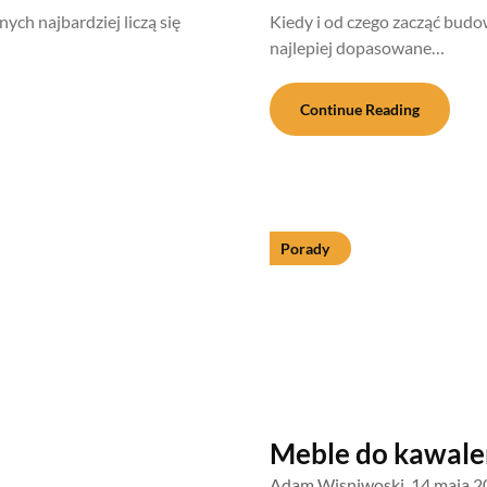
ch najbardziej liczą się
Kiedy i od czego zacząć budo
najlepiej dopasowane…
Continue Reading
Porady
Meble do kawale
Adam Wisniwoski,
14 maja 2