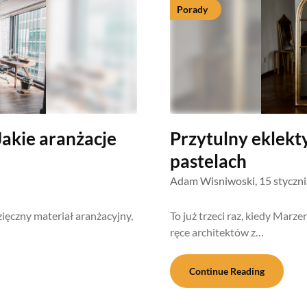
Porady
Jakie aranżacje
Przytulny eklek
pastelach
Adam Wisniwoski,
15 styczn
ięczny materiał aranżacyjny,
To już trzeci raz, kiedy Mar
ręce architektów z…
Continue Reading