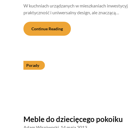
W kuchniach urządzanych w mieszkaniach inwestycyjny
praktyczność i uniwersalny design, ale znaczącą…
Continue Reading
Porady
Meble do dziecięcego pokoiku
Adam Wisniwoski,
14 maja 2013