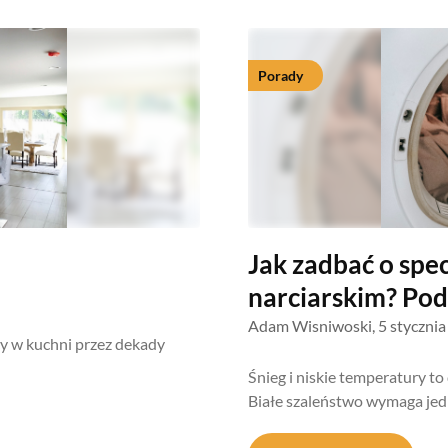
Porady
Jak zadbać o spec
narciarskim? Po
Adam Wisniwoski,
5 styczni
y w kuchni przez dekady
Śnieg i niskie temperatury t
Białe szaleństwo wymaga je