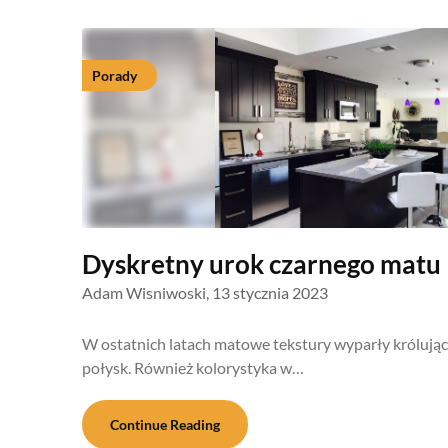
Porady
Dyskretny urok czarnego matu
Adam Wisniwoski,
13 stycznia 2023
W ostatnich latach matowe tekstury wyparły królując
połysk. Również kolorystyka w…
Continue Reading