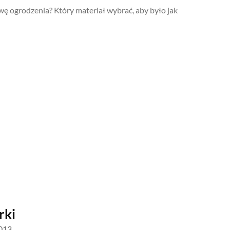
wę ogrodzenia? Który materiał wybrać, aby było jak
rki
013