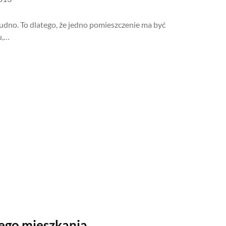
dno. To dlatego, że jedno pomieszczenie ma być
u,…
go mieszkania