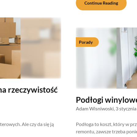
Continue Reading
Porady
na rzeczywistość
Podłogi winylowe
Adam Wisniwoski,
3 styczni
erowych. Ale czy da się ją
Podłoga to koszt, który w p
remontu, zawsze trzeba poni