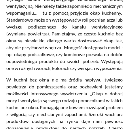
wentylacyjną. Nie należy także zapomnieć o mechanicznym
wspomaganiu… i tu z pomocą przyjdzie okap kuchenny.
Standardowo może on występować w roli pochłaniacza lub
wyciągu podłączonego do kanału wentylacyjnego
(wymiana powietrza). Pamiętajmy, ze często kuchnie bez
okna są niewielkie, dlatego warto dostosować okap tak,
aby nie przytłaczał wnętrza. Mnogość dostępnych modeli:
np. okapy podszafkowe, czy kominowe pozwala na dobór
odpowiedniego produktu do swoich potrzeb. Występują
one w różnych worach, kolorach czy wersjach wyposażenia.
W kuchni bez okna nie ma źródła napływu świeżego
powietrza do pomieszczenia oraz pozbawieni jesteśmy
możliwości intensywnego wywietrzenia. „Okap o dobrej
mocy i wentylacja są swego rodzaju pomocnikami w takich
kuchni bez okna. Pomagają one bowiem rozwiązać problem
z wilgocią czy niechcianymi zapachami. Szeroki wachlarz
produktów dostępnych na rynku daje nam pewność
dopasowania produktów do naszych potrzeb. Często