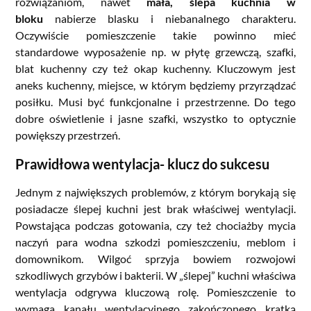
rozwiązaniom, nawet
mała, ślepa kuchnia w
bloku
nabierze blasku i niebanalnego charakteru.
Oczywiście pomieszczenie takie powinno mieć
standardowe wyposażenie np. w płytę grzewczą, szafki,
blat kuchenny czy też okap kuchenny. Kluczowym jest
aneks kuchenny, miejsce, w którym będziemy przyrządzać
posiłku. Musi być funkcjonalne i przestrzenne. Do tego
dobre oświetlenie i jasne szafki, wszystko to optycznie
powiększy przestrzeń.
Prawidłowa wentylacja- klucz do sukcesu
Jednym z największych problemów, z którym borykają się
posiadacze ślepej kuchni jest brak właściwej wentylacji.
Powstająca podczas gotowania, czy też chociażby mycia
naczyń para wodna szkodzi pomieszczeniu, meblom i
domownikom. Wilgoć sprzyja bowiem rozwojowi
szkodliwych grzybów i bakterii. W „ślepej” kuchni właściwa
wentylacja odgrywa kluczową rolę. Pomieszczenie to
wymaga kanału wentylacyjnego zakończonego kratką