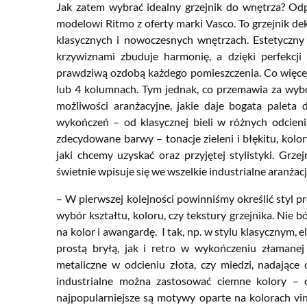
Jak zatem wybrać idealny grzejnik do wnętrza? Odp
modelowi Ritmo z oferty marki Vasco. To grzejnik dek
klasycznych i nowoczesnych wnętrzach. Estetyczny 
krzywiznami zbuduje harmonię, a dzięki perfekcji
prawdziwą ozdobą każdego pomieszczenia. Co więcej,
lub 4 kolumnach. Tym jednak, co przemawia za wyb
możliwości aranżacyjne, jakie daje bogata palet
wykończeń – od klasycznej bieli w różnych odcieni
zdecydowane barwy – tonacje zieleni i błękitu, kolor
jaki chcemy uzyskać oraz przyjętej stylistyki. Grz
świetnie wpisuje się we wszelkie industrialne aranżacj
– W pierwszej kolejności powinniśmy określić styl 
wybór kształtu, koloru, czy tekstury grzejnika. Nie
na kolor i awangardę.
I tak, np. w stylu klasycznym,
prostą bryłą, jak i retro w wykończeniu złamanej 
metaliczne w odcieniu złota, czy miedzi, nadające
industrialne można zastosować ciemne kolory – 
najpopularniejsze są motywy oparte na kolorach vint