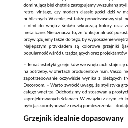
dominującą biel chętnie zastępujemy wyszukaną stylist
retro, vintage, czy modern classic gości dziś w 
publicznych. W cenie jest także ponadczasowy styl i
z nimi do wnętrz śmiało wkraczają kolory oraz 
metaliczne. Nie oznacza to, że funkcjonalność pozos
przywiązujemy także do tego, by wyposażenie wnętrz
Najlepszym przykładem są kolorowe grzejniki (ja
popularność wśród urządzających oraz projektantów i
– Temat estetyki grzejników we wnętrzach staje się 
na potrzeby, w ofertach producentów m.in. Vasco, 
zapotrzebowanie oczywiście wynika z bieżących tr
Decoroom. – Warto zwrócić uwagę, że stylistyka gr
całego wnętrza. Odchodzimy od stosowania prostych 
zaprojektowanych ścianach. W związku z czym ich k
było ją skoordynować z
resztą pomieszczenia – dodaj
Grzejnik idealnie dopasowany