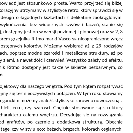
owiedź jest stosunkowo prosta. Warto przyjrzeć się bliżej
oracyjny utrzymany w stylistyce retro, który sprawdzi się w
design o łagodnych kształtach z delikatnie zaokrąglonymi
 wykończenia, bez widocznych szwów i łączeń, stanie się
 dostępny jest on w wersji poziomej i pionowej oraz w 2, 3
orem grzejnika Ritmo marki Vasco są nieograniczone wręcz
a dostępnych kolorów. Możemy wybierać aż z 29 rodzajów
ach, poprzez modne szarości i metaliczne struktury, aż po
y ziemi, a nawet żółć i czerwień. Wszystko zależy od efektu,
ejnik Ritmo dostępny jest także w lakierze bezbarwnym, co
e.
projektowy dla naszego wnętrza. Pod tym kątem rozpatrywać
 bójmy się też nieoczywistych połączeń. W tym roku stawiamy
 eleganckim możemy znaleźć stylistykę zarówno nowoczesną z
bieli, ecru, czy szarości. Chętnie stosowane są struktury
 charakteru całemu wnętrzu. Decydując się na rozwiązania
od grafitów, po czernie z dodatkową strukturą. Obecnie
age, czy w stylu eco: beżach, brązach, kolorach ceglanych: