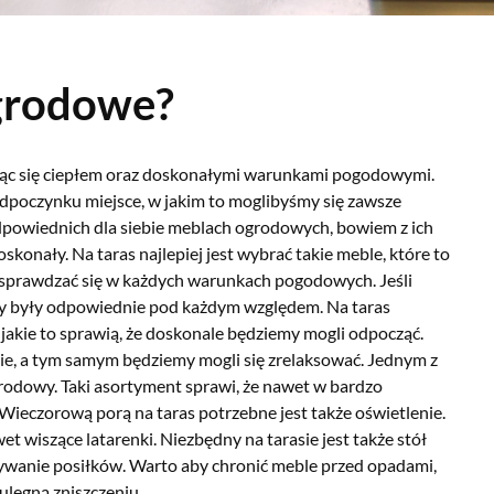
grodowe?
ząc się ciepłem oraz doskonałymi warunkami pogodowymi.
dpoczynku miejsce, w jakim to moglibyśmy się zawsze
owiednich dla siebie meblach ogrodowych, bowiem z ich
skonały. Na taras najlepiej jest wybrać takie meble, które to
ę sprawdzać się w każdych warunkach pogodowych. Jeśli
y były odpowiednie pod każdym względem. Na taras
, jakie to sprawią, że doskonale będziemy mogli odpocząć.
ie, a tym samym będziemy mogli się zrelaksować. Jednym z
rodowy. Taki asortyment sprawi, że nawet w bardzo
 Wieczorową porą na taras potrzebne jest także oświetlenie.
t wiszące latarenki. Niezbędny na tarasie jest także stół
żywanie posiłków. Warto aby chronić meble przed opadami,
ulegną zniszczeniu.