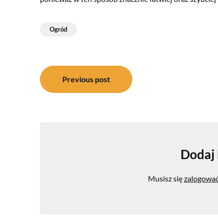
Ogród
Nawigacja
Previous post
wpisu
Dodaj
Musisz się
zalogowa