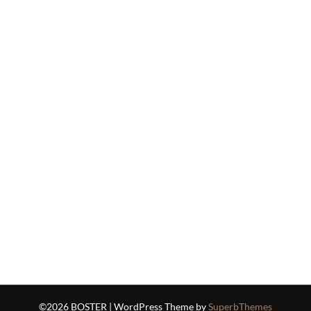
©2026 BOSTER
| WordPress Theme by
SuperbThemes