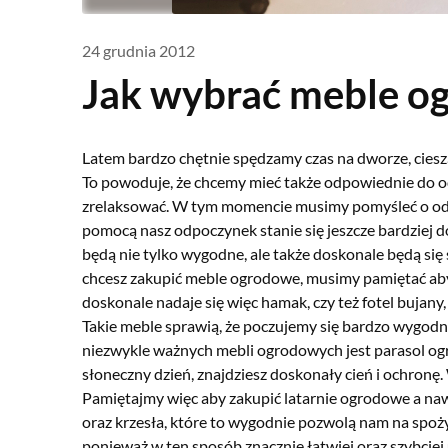
24 grudnia 2012
Jak wybrać meble o
Latem bardzo chętnie spędzamy czas na dworze, cies
To powoduje, że chcemy mieć także odpowiednie do o
zrelaksować. W tym momencie musimy pomyśleć o odp
pomocą nasz odpoczynek stanie się jeszcze bardziej do
będą nie tylko wygodne, ale także doskonale będą si
chcesz zakupić meble ogrodowe, musimy pamiętać ab
doskonale nadaje się więc hamak, czy też fotel bujany
Takie meble sprawią, że poczujemy się bardzo wygodn
niezwykle ważnych mebli ogrodowych jest parasol og
słoneczny dzień, znajdziesz doskonały cień i ochronę.
Pamiętajmy więc aby zakupić latarnie ogrodowe a nawe
oraz krzesła, które to wygodnie pozwolą nam na spo
ponieważ w ten sposób znacznie łatwiej oraz szybciej 